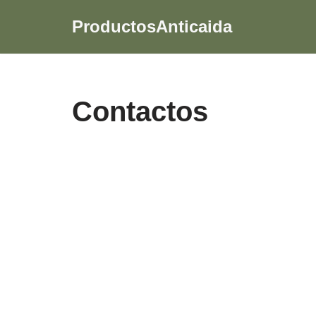
ProductosAnticaida
Skip
to
content
Contactos