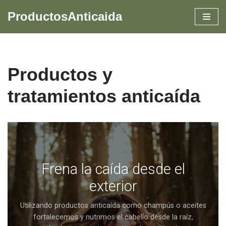
ProductosAnticaida
Skip
to
content
Productos y
tratamientos anticaída
Frena la caída desde el
exterior
Utilizando productos anticaída como champús o aceites
fortalecemos y nutrimos el cabello desde la raíz,